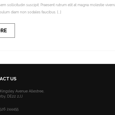
em sollicitudin suscipit. Praesent rutrum elit at magna molestie viverr
ulum diam non sodales faucibus. [...]
ORE
ACT US
 Kingsley Avenue Allestree,
rby, DE22 2JJ
526 244455