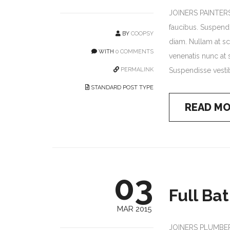
JOINERS PAINTERS
faucibus. Suspendi
BY
COOPSY
diam. Nullam at sce
WITH
0 COMMENTS
venenatis nunc at s
PERMALINK
Suspendisse vestib
STANDARD POST TYPE
READ M
03
Full Ba
MAR 2015
JOINERS PLUMBERS