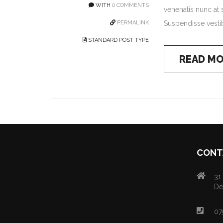
WITH
0 COMMENTS
venenatis nunc at s
PERMALINK
Suspendisse vestib
STANDARD POST TYPE
READ M
CONT
31
De
07