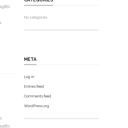
gittis
No categories
a.
META
Log in
Entries feed
Comments feed
WordPress.org
s
gittis