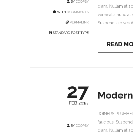
BY
COOPSY
diam. Nullam at sce
WITH
0 COMMENTS
venenatis nunc at s
PERMALINK
Suspendisse vestib
STANDARD POST TYPE
READ M
27
Modern
FEB 2015
JOINERS PLUMBERS
faucibus. Suspendi
BY
COOPSY
diam. Nullam at sce