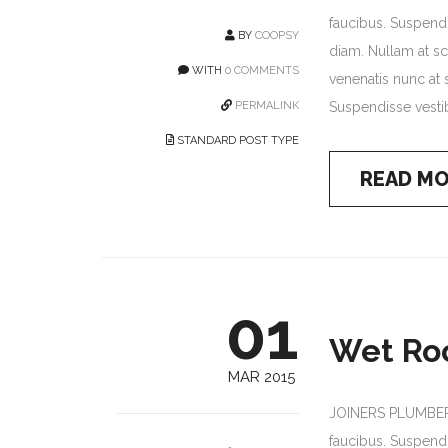
faucibus. Suspendi
BY
COOPSY
diam. Nullam at sce
WITH
0 COMMENTS
venenatis nunc at s
PERMALINK
Suspendisse vestib
STANDARD POST TYPE
READ M
01
Wet R
MAR 2015
JOINERS PLUMBERS
faucibus. Suspendi