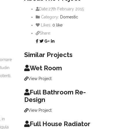
Date:
27th February 2015
Category:
Domestic
Likes:
0
like
Share:
Similar Projects
 ornare
Wet Room
itudin
tenti.
View Project
Full Bathroom Re-
Design
View Project
 in
Full House Radiator
igula