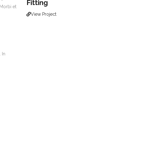
Fitting
 Morbi et
View Project
 In