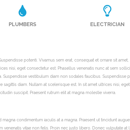
PLUMBERS
ELECTRICIAN
uspendisse potenti. Vivamus sem erat, consequat et ornare sit amet,
trices nisi, eget consectetur est. Phasellus venenatis nunc at sem sollic
rra. Suspendisse vestibulum diam non sodales faucibus. Suspendisse po
sagittis diam. Nullam at scelerisque est. In sit amet ultrices nisi, eget
itudin suscipit. Praesent rutrum elit at magna molestie viverra.
id magna condimentum iaculis at a magna. Praesent ut tincidunt augue,
venenatis vitae non felis. Proin nec justo libero. Donec vulputate at l