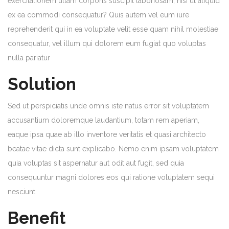
exercitationem ullam corporis suscipit laboriosam, nisi ut aliquid
ex ea commodi consequatur? Quis autem vel eum iure
reprehenderit qui in ea voluptate velit esse quam nihil molestiae
consequatur, vel illum qui dolorem eum fugiat quo voluptas
nulla pariatur
Solution
Sed ut perspiciatis unde omnis iste natus error sit voluptatem
accusantium doloremque laudantium, totam rem aperiam,
eaque ipsa quae ab illo inventore veritatis et quasi architecto
beatae vitae dicta sunt explicabo. Nemo enim ipsam voluptatem
quia voluptas sit aspernatur aut odit aut fugit, sed quia
consequuntur magni dolores eos qui ratione voluptatem sequi
nesciunt.
Benefit