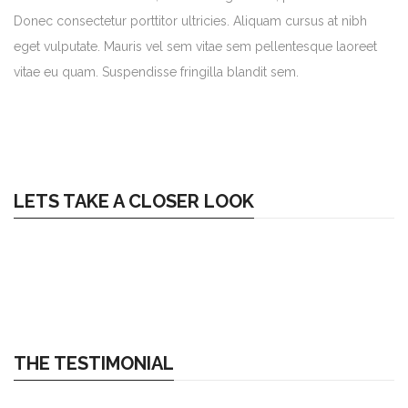
Donec consectetur porttitor ultricies. Aliquam cursus at nibh
eget vulputate. Mauris vel sem vitae sem pellentesque laoreet
vitae eu quam. Suspendisse fringilla blandit sem.
LETS TAKE A CLOSER LOOK
THE TESTIMONIAL