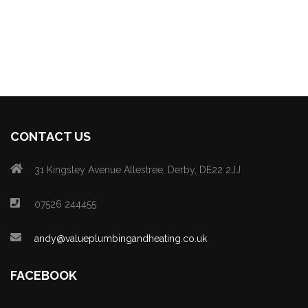
CONTACT US
31 Kingsley Avenue Allestree, Derby, DE22 2JJ
07526 244455
andy@valueplumbingandheating.co.uk
FACEBOOK